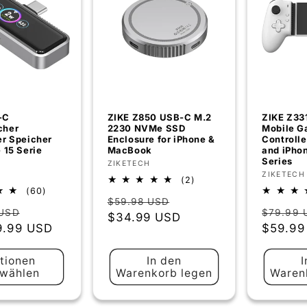
-C
ZIKE Z850 USB-C M.2
ZIKE Z33
cher
2230 NVMe SSD
Mobile G
er Speicher
Enclosure for iPhone &
Controlle
 15 Serie
MacBook
and iPhon
Series
Anbieter:
ZIKETECH
:
Anbiete
ZIKETECH
2
(2)
60
(60)
Bewertungen
Normaler
Verkaufspreis
$59.98 USD
Bewertungen
insgesamt
er
Verkaufspreis
Normal
 USD
$79.99 
insgesamt
Preis
$34.99 USD
9.99 USD
Preis
$59.99
tionen
In den
I
wählen
Warenkorb legen
Waren