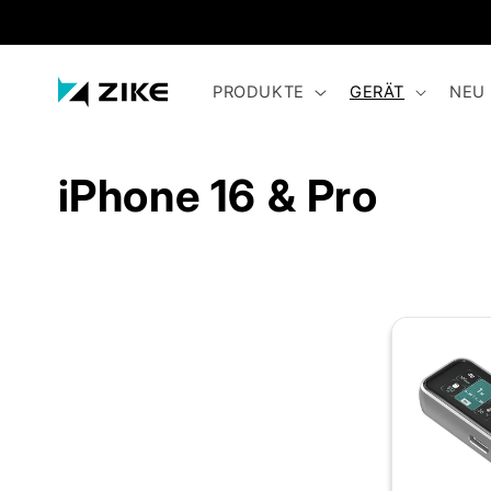
Direkt
zum
Inhalt
PRODUKTE
GERÄT
NEU
K
iPhone 16 & Pro
a
t
e
g
o