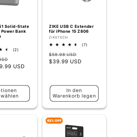
51 Solid-State
ZIKE USB C Extender
 Power Bank
für iPhone 15 Z806
h
Anbieter:
ZIKETECH
r:
7
(7)
2
(2)
Bewertungen
Normaler
Verkaufspreis
$59.98 USD
Bewertungen
insgesamt
er
Verkaufspreis
USD
insgesamt
Preis
$39.99 USD
9.99 USD
tionen
In den
swählen
Warenkorb legen