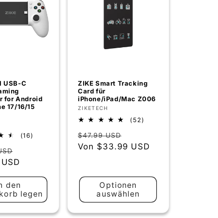
1 USB-C
ZIKE Smart Tracking
aming
Card für
r for Android
iPhone/iPad/Mac Z006
e 17/16/15
Anbieter:
ZIKETECH
52
(52)
r:
Bewertungen
Normaler
Verkaufspreis
16
$47.99 USD
(16)
insgesamt
Bewertungen
Preis
Von
$33.99 USD
er
Verkaufspreis
USD
insgesamt
 USD
n den
Optionen
korb legen
auswählen