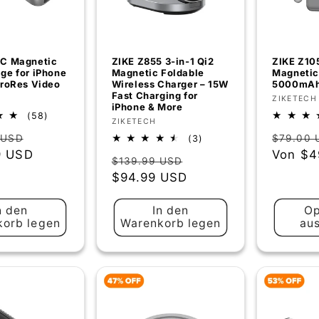
1C Magnetic
ZIKE Z855 3‑in‑1 Qi2
ZIKE Z10
ge for iPhone
Magnetic Foldable
Magnetic
ProRes Video
Wireless Charger – 15W
5000mA
Fast Charging for
:
Anbiete
ZIKETECH
iPhone & More
58
(58)
Anbieter:
ZIKETECH
Bewertungen
er
Verkaufspreis
Normal
3
 USD
$79.00 
(3)
insgesamt
Bewertungen
9 USD
Preis
Von
$4
Normaler
Verkaufspreis
$139.99 USD
insgesamt
Preis
$94.99 USD
n den
In den
Op
orb legen
Warenkorb legen
au