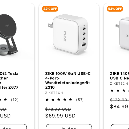
Qi2 Tesla
ZIKE 100W GaN USB-C
ZIKE 140
cher
4-Port-
USB C Ne
r
Wandtelefonladegerät
Anbiete
ZIKETECH
lter Z677
Z310
:
Anbieter:
ZIKETECH
Normal
12
57
$122.99
(12)
(57)
Bewertungen
Bewertungen
Preis
$84.99
er
Verkaufspreis
Normaler
Verkaufspreis
USD
$78.99 USD
insgesamt
insgesamt
 USD
Preis
$69.99 USD