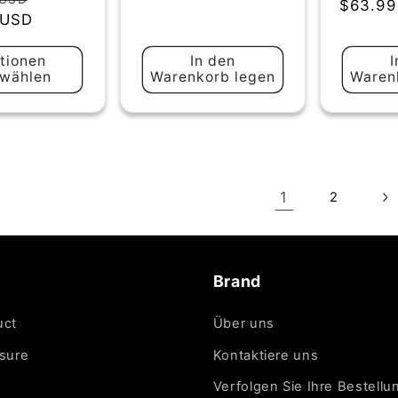
insgesamt
Preis
$63.99
 USD
tionen
In den
I
wählen
Warenkorb legen
Waren
1
2
Brand
uct
Über uns
sure
Kontaktiere uns
Verfolgen Sie Ihre Bestellu