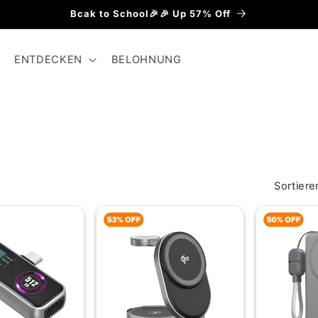
Bcak to School🎉🎉 Up 57% Off
ENTDECKEN
BELOHNUNG
Sortiere