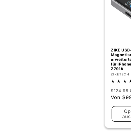
ZIKE USB
Magnetis
erweitert
für iPhone
Z791A
Anbieter
ZIKETECH
Normal
$124.98
Preis
Von
$9
Op
aus