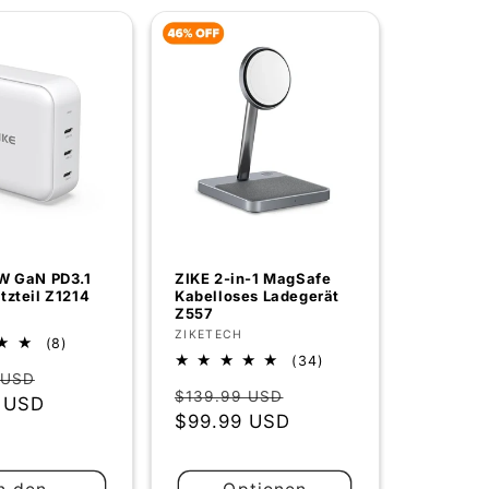
Γ
W GaN PD3.1
ZIKE 2-in-1 MagSafe
tzteil Z1214
Kabelloses Ladegerät
Z557
r:
Anbieter:
ZIKETECH
8
(8)
34
Bewertungen
(34)
er
Verkaufspreis
 USD
Bewertungen
insgesamt
Normaler
Verkaufspreis
$139.99 USD
insgesamt
 USD
Preis
$99.99 USD