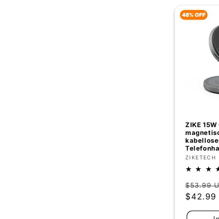
ZIKE 15W 
magnetis
kabellose
Telefonha
Anbieter
ZIKETECH
Normal
$53.99 
Preis
$42.99