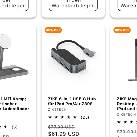
n den
In den
I
orb legen
Warenkorb legen
Waren
-1 MFi &amp;
ZIKE 6-in-1 USB C Hub
ZIKE Mag
etischer
für iPad Pro/Air Z39S
Desktop-
r Ladeständer
iPad und
Anbieter:
ZIKETECH
Anbiete
ZIKETECH
25
(25)
:
Bewertungen
Normaler
Verkaufspreis
5
$77.99 USD
(5)
insgesamt
Normal
$79.99 
Bewertungen
Preis
$61.99 USD
er
Verkaufspreis
 USD