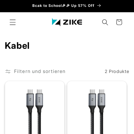
Direkt
Bcak to School🎉🎉 Up 57% Off
zum
Inhalt
Warenkorb
K
Kabel
a
t
Filtern und sortieren
2 Produkte
e
g
o
r
i