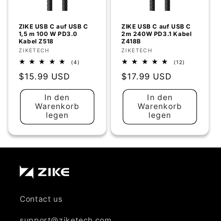
e
:
ZIKE USB C auf USB C
ZIKE USB C auf USB C
1,5 m 100 W PD3.0
2m 240W PD3.1 Kabel
Kabel Z518
Z418B
Anbieter:
ZIKETECH
Anbieter:
ZIKETECH
4
12
(4)
(12)
Bewertungen
Bewertungen
Normaler
$15.99 USD
Normaler
$17.99 USD
insgesamt
insgesamt
Preis
Preis
In den
In den
Warenkorb
Warenkorb
legen
legen
Contact us
support@ziketech.com